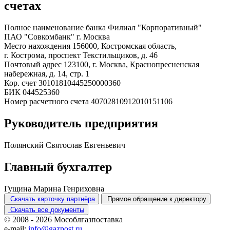
счетах
Полное наименование банка
Филиал "Корпоративный"
ПАО "Совкомбанк" г. Москва
Место нахождения
156000, Костромская область,
г. Кострома, проспект Текстильщиков, д. 46
Почтовый адрес
123100, г. Москва, Краснопресненская
набережная, д. 14, стр. 1
Кор. счет
30101810445250000360
БИК
044525360
Номер расчетного счета
40702810912010151106
Руководитель предприятия
Полянский Святослав Евгеньевич
Главный бухгалтер
Гущина Марина Генриховна
Скачать карточку партнёра
Прямое обращение к директору
Скачать все документы
© 2008 - 2026 Мособлгазпоставка
e-mail:
info@gazpost.ru